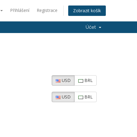
Přihlášení
Registrace
Zobrazit košík
Účet
USD
BRL
USD
BRL