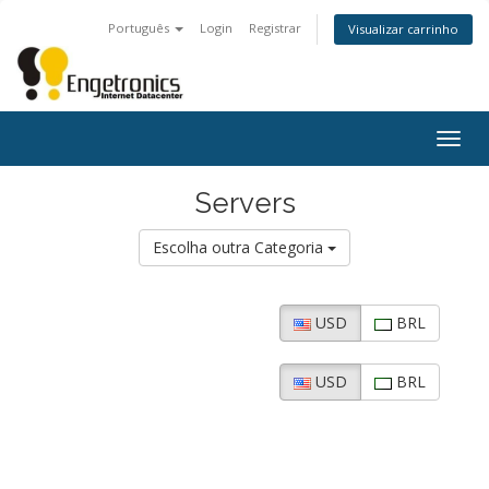
Português
Login
Registrar
Visualizar carrinho
Alter
nave
Servers
Escolha outra Categoria
USD
BRL
USD
BRL