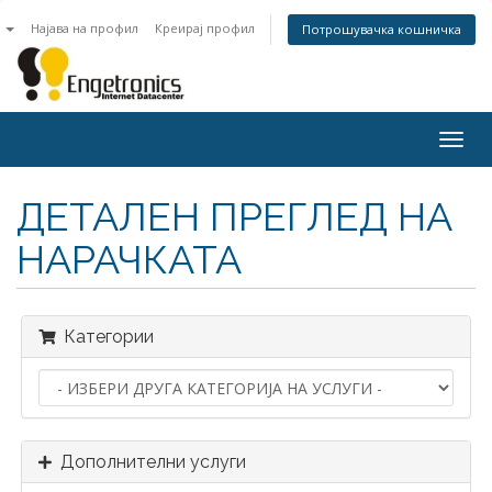
n
Најава на профил
Креирај профил
Потрошувачка кошничка
Togg
navig
ДЕТАЛЕН ПРЕГЛЕД НА
НАРАЧКАТА
Категории
Дополнителни услуги